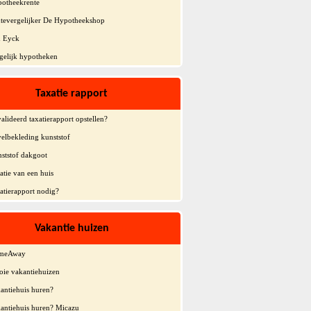
otheekrente
tevergelijker De Hypotheekshop
 Eyck
gelijk hypotheken
Taxatie rapport
alideerd taxatierapport opstellen?
elbekleding kunststof
ststof dakgoot
atie van een huis
atierapport nodig?
Vakantie huizen
meAway
ie vakantiehuizen
antiehuis huren?
antiehuis huren? Micazu