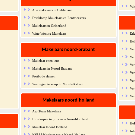
Vak
Alle makelaars in Gelderland
Drieklomp Makelaars en Rentmeesters
Makelaars in Gelderland
Witte Woning Makelaars
Erk
Hel
Makelaars noord-brabant
Ver
Ver
Makelaar etten leur
Ver
Makelaars in Noord Brabant
Ver
Postbode siemen
Ver
Woningen te koop in Noord-Brabant
Ver
Ver
Makelaars noord-holland
AgriTeam Makelaars
Huis kopen in provincie Noord-Holland
Hol
Makelaar Noord Holland
Inb
NVM Makelaars regio Noord-Holland