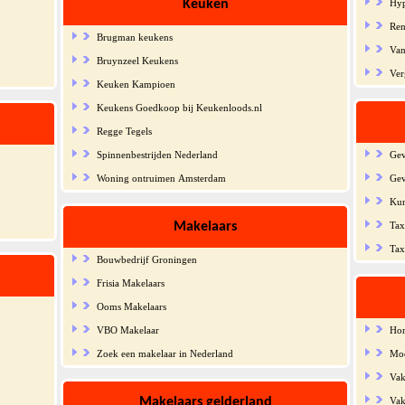
Keuken
Hyp
Ren
Brugman keukens
Van
Bruynzeel Keukens
Ver
Keuken Kampioen
Keukens Goedkoop bij Keukenloods.nl
Regge Tegels
Spinnenbestrijden Nederland
Gev
Woning ontruimen Amsterdam
Gev
Kun
Makelaars
Tax
Tax
Bouwbedrijf Groningen
Frisia Makelaars
Ooms Makelaars
VBO Makelaar
Ho
Zoek een makelaar in Nederland
Moo
Vak
Makelaars gelderland
Vak