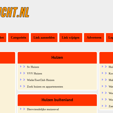
bet
Categorieën
Link aanmelden
Link wijzigen
Adverteren
Lo
Huizen
Sv Huizen
Hui
VVV Huizen
Kos
WielerToerClub Huizen
Mak
Zoek huizen en appartementen
Wat
Wo
Huizen buitenland
Won
Zan
Diervriendelijke muizenval