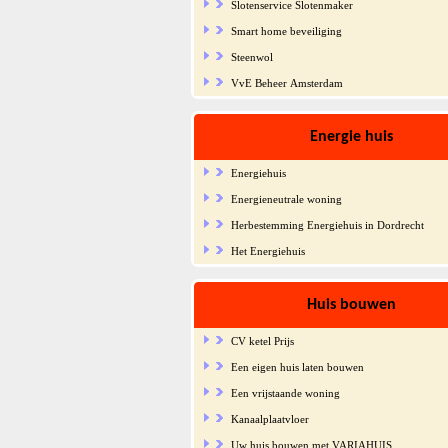
Slotenservice Slotenmaker
Smart home beveiliging
Steenwol
VvE Beheer Amsterdam
Energie huis
Energiehuis
Energieneutrale woning
Herbestemming Energiehuis in Dordrecht
Het Energiehuis
Huis bouwen
CV ketel Prijs
Een eigen huis laten bouwen
Een vrijstaande woning
Kanaalplaatvloer
Uw huis bouwen met VARIAHUIS