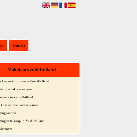
gin
Contact
Makelaars zuid-holland
s kopen in provincie Zuid-Holland
ten platdak vervangen
elaars in Zuid-Holland
 kost een nieuwe badkamer
ningaanbod
ingen te koop in Zuid-Holland
dcement