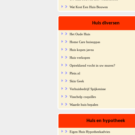
Wat Kost Een Huis Bouwen
Huis diversen
Het Oude Huis
Home Care huisoppas
Huis kopen javea
Huis verkopen
Optrekkend vocht in uw muren?
Plein.nl
Skin Geek
Verhuisbedrijf Spijkenisse
Visschelp coquilles
Waarde huis bepalen
Huis en hypotheek
Eigen Huis Hypotheekadvies