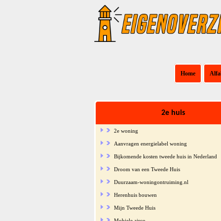
Home
Alfa
2e huis
2e woning
Aanvragen energielabel woning
Bijkomende kosten tweede huis in Nederland
Droom van een Tweede Huis
Duurzaam-woningontruiming.nl
Herenhuis bouwen
Mijn Tweede Huis
Mobiele airco