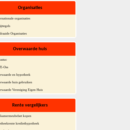
Organisaties
ernationale organisaties
ijttegels
draaide Organisaties
Overwaarde huis
astuc
E-Oss
rwaarde en hypotheek
rwaarde huis gebruiken
rwaarde Vereniging Eigen Huis
Rente vergelijkers
kamermeubelset kopen
theekrente krediethypotheek