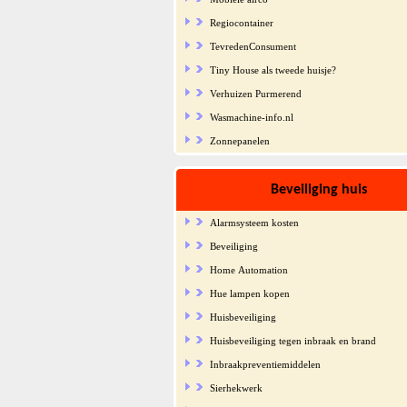
Regiocontainer
TevredenConsument
Tiny House als tweede huisje?
Verhuizen Purmerend
Wasmachine-info.nl
Zonnepanelen
Beveiliging huis
Alarmsysteem kosten
Beveiliging
Home Automation
Hue lampen kopen
Huisbeveiliging
Huisbeveiliging tegen inbraak en brand
Inbraakpreventiemiddelen
Sierhekwerk