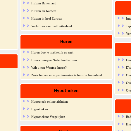
Huizen Buitenland
Huizen en Kamers
Huizen in heel Europa
Int
Verhuizen naar het buitenland
Tap
Ver
Huren
Huren doe je makkelijk en snel
Huurwoningen Nederland te huur
Dur
Wilt u een Woning huren?
DW
Zoek huizen en appartementen te huur in Nederland
Ove
Ove
Hypotheken
Ove
Hypotheek online afsluiten
Hypotheken
Hypotheken: Vergelijken
Bad
Hyo