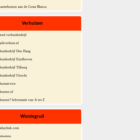
antiehuizen aan de Costa Blanca
Verhuizen
end verhuisbedrijf
pikverhuis.nl
huisbedrijf Den Haag
huisbedrijf Eindhoven
huisbedrijf Tilburg
huisbedrijf Utrecht
huisservice
huizen.nl
huizen? Informatie van A tot Z
Woningruil
idaylink.com
etweens